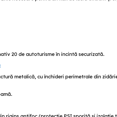
tiv 20 de autoturisme în incintă securizată.
:
ctură metalică, cu închideri perimetrale din zidăr
coamă.
n rigips antifoc (protecție PSI sporită și izolație