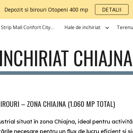
Depozit si birouri Otopeni 400 mp
DETALII
ip to main content
Skip to navigat
AWT Strip Mall Confort City Popesti
Hale de inchiriat
Terenur
 INCHIRIAT CHIAJN
BIROURI – ZONA CHIAJNA (1.060 MP TOTAL)
ustrial situat în zona Chiajna, ideal pentru activit
ile necesare pentru un flux de lucru eficient și si