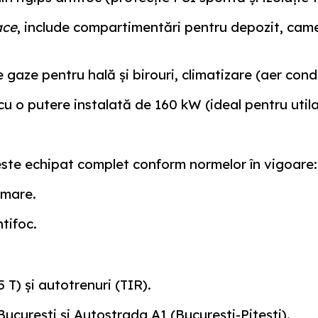
ace
, include compartimentări pentru depozit, came
gaze pentru hală și birouri, climatizare (aer condi
cu o putere instalată de
160 kW
(ideal pentru util
este echipat complet conform normelor în vigoare:
umare.
tifoc.
 T) și autotrenuri (TIR).
ucurești și Autostrada A1 (București-Pitești).