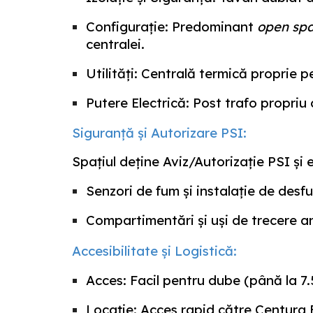
Configurație:
Predominant
open sp
centralei.
Utilități:
Centrală termică proprie pe 
Putere Electrică:
Post trafo propriu 
Siguranță și Autorizare PSI:
Spațiul deține
Aviz/Autorizație PSI
și 
Senzori de fum și instalație de desf
Compartimentări și uși de trecere an
Accesibilitate și Logistică:
Acces:
Facil pentru dube (până la 7.5
Locație:
Acces rapid către Centura B