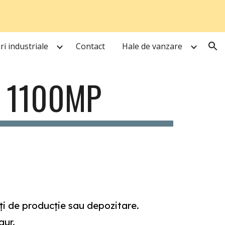
ion
i industriale
Contact
Hale de vanzare
A 1100MP
ăți de producție sau depozitare.
gur.