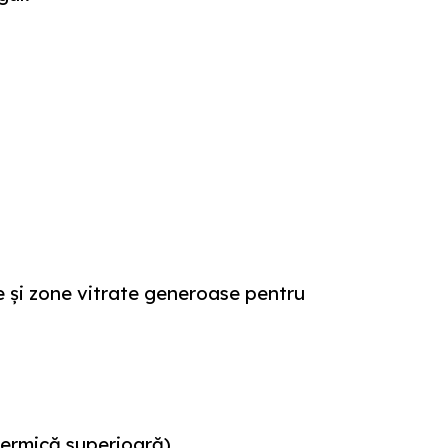
ie și zone vitrate generoase pentru
 termică superioară).