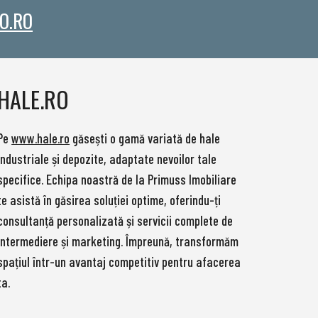
O.RO
HALE.RO
Pe
www.hale.ro
găsești o gamă variată de hale
industriale și depozite, adaptate nevoilor tale
specifice. Echipa noastră de la Primuss Imobiliare
te asistă în găsirea soluției optime, oferindu-ți
consultanță personalizată și servicii complete de
intermediere și marketing. Împreună, transformăm
spațiul într-un avantaj competitiv pentru afacerea
ta.