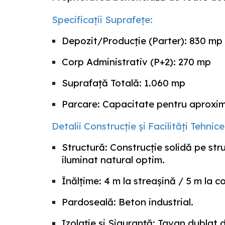
Specificații Suprafețe:
Depozit/Producție (Parter): 830 mp
Corp Administrativ (P+2): 270 mp
Suprafață Totală:
1.060 mp
Parcare: Capacitate pentru aproxima
Detalii Construcție și Facilități Tehnice
Structură:
Construcție solidă pe stru
iluminat natural optim.
Înălțime:
4 m la streașină / 5 m la 
Pardoseală:
Beton industrial.
Izolație și Siguranță:
Tavan dublat di