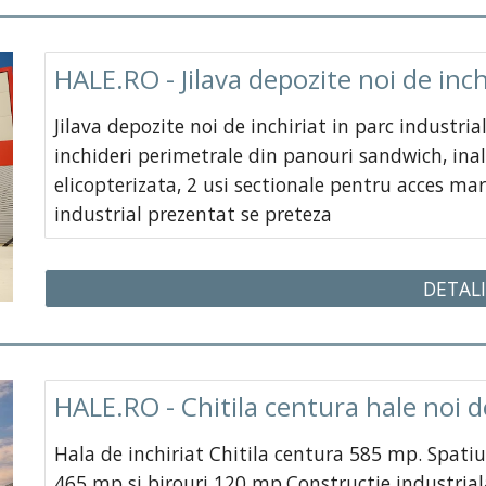
HALE.RO - Jilava depozite noi de inch
Jilava depozite noi de inchiriat in parc industri
inchideri perimetrale din panouri sandwich, ina
elicopterizata, 2 usi sectionale pentru acces marf
industrial prezentat se preteza
DETALI
HALE.RO - Chitila centura hale noi d
Hala de inchiriat Chitila centura 585 mp. Spati
465 mp si birouri 120 mp.Constructie industrial