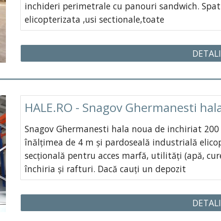
inchideri perimetrale cu panouri sandwich. Spati
elicopterizata ,usi sectionale,toate
DETALI
HALE.RO - Snagov Ghermanesti hala
Snagov Ghermanesti hala noua de inchiriat 200 
înălțimea de 4 m și pardoseală industrială elico
secțională pentru acces marfă, utilități (apă, cu
închiria și rafturi. Dacă cauți un depozit
DETALI