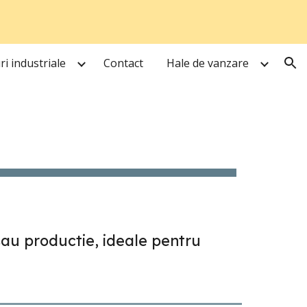
ion
i industriale
Contact
Hale de vanzare
 sau productie, ideale pentru