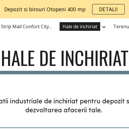
Depozit si birouri Otopeni 400 mp
DETALII
ip to main content
Skip to navigat
AWT Strip Mall Confort City Popesti
Hale de inchiriat
Terenur
HALE DE INCHIRIAT
patii industriale de inchiriat pentru depozit
dezvoltarea afacerii tale.