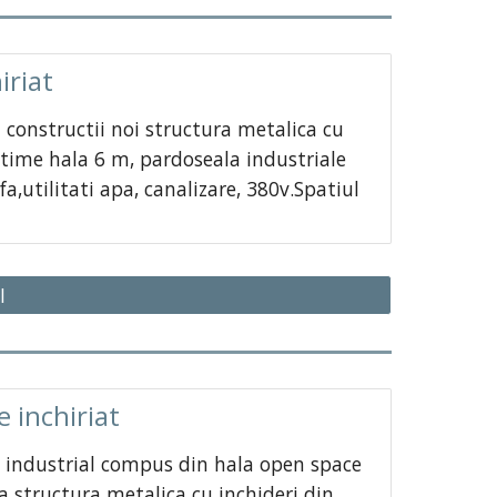
iriat
al constructii noi structura metalica cu
ltime hala 6 m, pardoseala industriale
a,utilitati apa, canalizare, 380v.Spatiul
I
e inchiriat
u industrial compus din hala open space
a structura metalica cu inchideri din